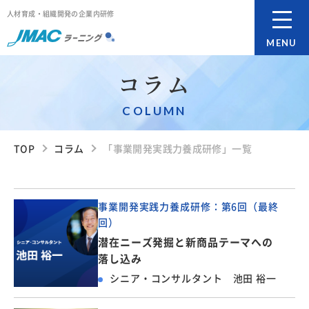
人材育成・組織開発の企業内研修
MENU
コラム
COLUMN
TOP
コラム
「事業開発実践力養成研修」一覧
事業開発実践力養成研修：第6回（最終
回）
潜在ニーズ発掘と新商品テーマへの
落し込み
シニア・コンサルタント 池田 裕一