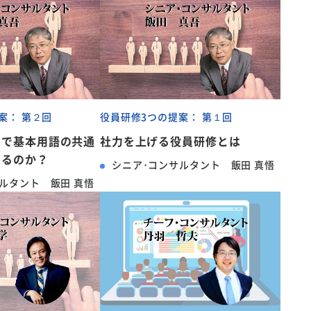
案： 第２回
役員研修3つの提案： 第１回
間で基本用語の共通
社力を上げる役員研修とは
いるのか？
シニア･コンサルタント 飯田 真悟
ルタント 飯田 真悟