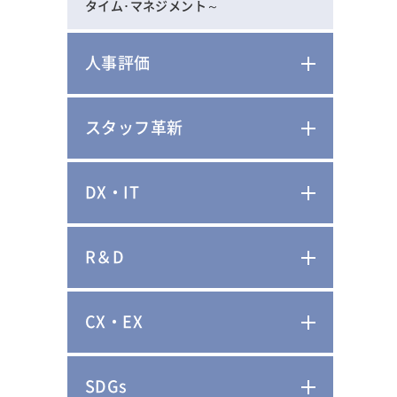
タイム･マネジメント～
人事評価
スタッフ革新
DX・IT
R＆D
CX・EX
SDGs