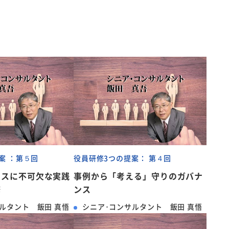
案 ：第５回
役員研修3つの提案： 第４回
ンスに不可欠な実践
事例から「考える」守りのガバナ
修
ンス
ルタント 飯田 真悟
シニア･コンサルタント 飯田 真悟