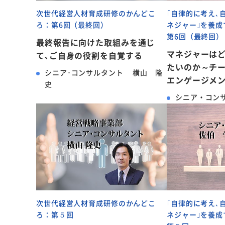
次世代経営人材育成研修のかんどこ
｢自律的に考え､
ろ：第6回（最終回）
ネジャー｣を養成
第6回（最終回）
最終報告に向けた取組みを通じ
マネジャーは
て､ご自身の役割を自覚する
たいのか～チ
シニア･コンサルタント 横山 隆
エンゲージメ
史
シニア・コン
次世代経営人材育成研修のかんどこ
｢自律的に考え､
ろ：第５回
ネジャー｣を養成