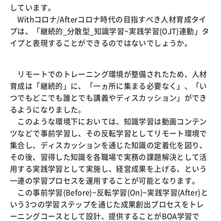
しています。
Withコロナ/Afterコロナ時代の目指すべき人材育成タイ
プは、「継続的_分散型_知識学習~実践学習(OJT)連動」タ
イプと表現することができるのではないでしょうか。
リモートでのトレーニング環境が整備されたため、人材
育成は「継続的」に、「一ヵ所に集まる必要なく」、「い
つでもどこでも誰とでも講義やディスカッション」ができ
るようになりました。
このような環境下においては、知識学習は動画コンテン
ツなどで事前学習し、その反転学習としてリモート環境で
集合し、ディスカッションを通じた知識の定着化を図り、
その後、習得した知識を各職場で実務の課題解決として活
用する実践学習として実施し、経営成果を上げる、という
一連の学習プロセスを運用することが可能となります。
この事前学習(Before)~反転学習(On)~実践学習(After)と
いう3つの学習ステップを通じた成果創出プロセスをトレ
ーニングコースとして設計、提供することがBOA学習で