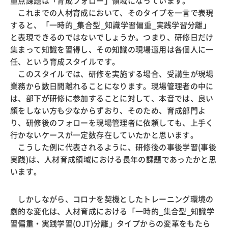
重点課題は「育成フォロー」領域になっています。
これまでの人材育成において、そのタイプを一言で表現
すると、「一時的_集合型_知識学習偏重_実践学習分離」
と表現できるのではないでしょうか。つまり、研修日だけ
集まって知識を習得し、その知識の現場適用は各個人に一
任、という育成スタイルです。
このスタイルでは、研修を実施する場合、受講生が現場
業務から数日間離れることになります。現場管理者の中に
は、部下が研修に参加することに対して、本音では、良い
顔をしない方も少なからずおり、そのため、育成部門よ
り、研修後のフォローを現場管理者に依頼しても、上手く
行かないケースが一定数存在していたかと思います。
こうした例に代表されるように、研修後の事後学習(事後
実践)は、人材育成領域における長年の課題であったかと思
います。
しかしながら、コロナを契機としたトレーニング環境の
劇的な変化は、人材育成における「一時的_集合型_知識学
習偏重・実践学習(OJT)分離」タイプからの変革をもたら