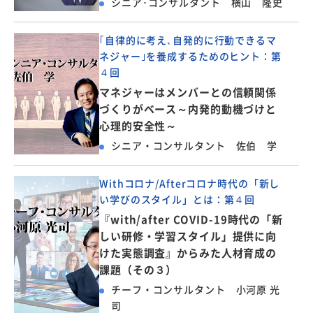
シニア･コンサルタント 横山 隆史
｢自律的に考え､自発的に行動できるマ
ネジャー｣を養成するためのヒント：第
４回
マネジャーはメンバーとの信頼関係
づくりがベース～内発的動機づけと
心理的安全性～
シニア・コンサルタント 佐伯 学
Withコロナ/Afterコロナ時代の「新し
い学びのスタイル」とは：第４回
『with/after COVID-19時代の「新
しい研修・学習スタイル」提供に向
けた実態調査』からみた人材育成の
課題（その３）
チーフ・コンサルタント 小河原 光
司