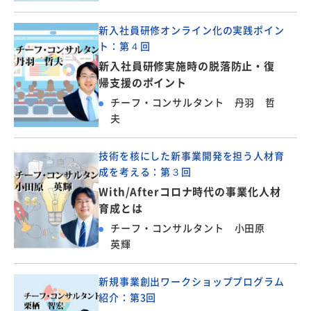
新入社員研修オンライン化の実践ポイン
ト：第４回
新入社員研修実施時の脱落防止・復
帰支援のポイント
チーフ・コンサルタント 丹羽 哲
夫
技術を核にした新事業開発を担う人材育
成を考える：第３回
With/Afterコロナ時代の事業化人材
育成とは
チーフ・コンサルタント 小田原
英輝
新規事業創出ワークショッププログラム
紹介：第3回