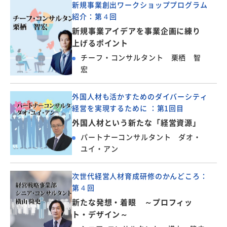
新規事業創出ワークショッププログラム
紹介：第４回
新規事業アイデアを事業企画に練り
上げるポイント
チーフ・コンサルタント 栗栖 智
宏
外国人材も活かすためのダイバーシティ
経営を実現するために ：第1回目
外国人材という新たな「経営資源」
パートナーコンサルタント ダオ・
ユイ・アン
次世代経営人材育成研修のかんどころ：
第４回
新たな発想・着眼 ～プロフィッ
ト・デザイン～