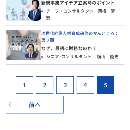
新規事業アイデア立案時のポイント
チーフ・コンサルタント 栗栖 智
宏
次世代経営人材育成研修のかんどころ：
第３回
なぜ、最初に財務なのか？
シニア･コンサルタント 横山 隆史
1
2
3
4
5
前へ