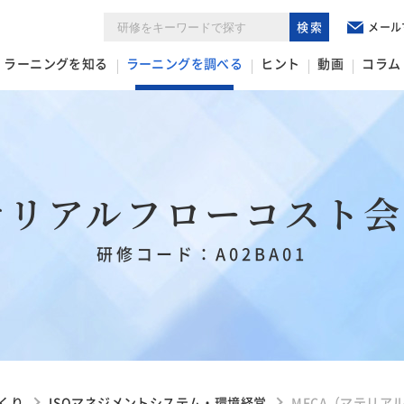
検索
メール
ラーニングを知る
ラーニングを調べる
ヒント
動画
コラム
テリアルフローコスト
研修コード：A02BA01
くり
ISOマネジメントシステム・環境経営
MFCA（マテリア